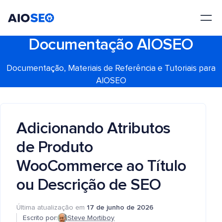
AIOSEO
O Melhor Plugin e Kit de Ferramentas de SEO para WordPress
Documentação AIOSEO
Documentação, Materiais de Referência e Tutoriais para
AIOSEO
Adicionando Atributos
de Produto
WooCommerce ao Título
ou Descrição de SEO
Última atualização em
17 de junho de 2026
Escrito por:
Steve Mortiboy