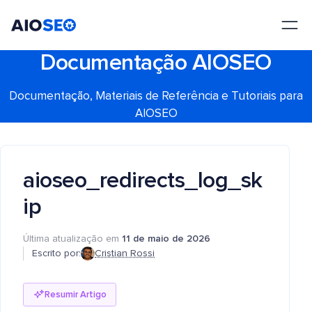
AIOSEO
O Melhor Plugin e Kit de Ferramentas de SEO para WordPress
Documentação AIOSEO
Documentação, Materiais de Referência e Tutoriais para
AIOSEO
aioseo_redirects_log_sk
ip
Última atualização em
11 de maio de 2026
Escrito por:
Cristian Rossi
Resumir Artigo