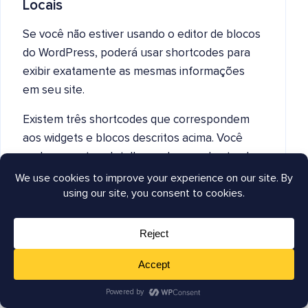
Locais
Se você não estiver usando o editor de blocos
do WordPress, poderá usar shortcodes para
exibir exatamente as mesmas informações
em seu site.
Existem três shortcodes que correspondem
aos widgets e blocos descritos acima. Você
pode encontrar detalhes sobre os shortcodes
e como usá-los nos links abaixo:
Shortcode de Informações do Negócio
Shortcode de Horário de Funcionamento
Shortcode de Lista de Localizações
Código PHP de SEO para Negócios
Locais