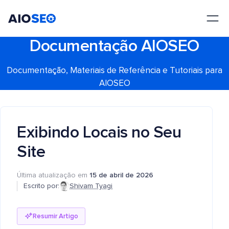
AIOSEO
O Melhor Plugin e Kit de Ferramentas de SEO para WordPress
Documentação AIOSEO
Documentação, Materiais de Referência e Tutoriais para
AIOSEO
Exibindo Locais no Seu
Site
Última atualização em
15 de abril de 2026
Escrito por:
Shivam Tyagi
Resumir Artigo