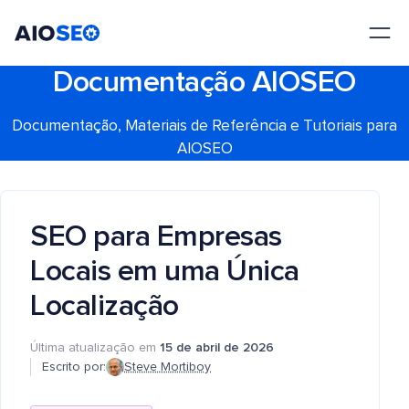
AIOSEO
O Melhor Plugin e Kit de Ferramentas de SEO para WordPress
Documentação AIOSEO
Documentação, Materiais de Referência e Tutoriais para
AIOSEO
SEO para Empresas
Locais em uma Única
Localização
Última atualização em
15 de abril de 2026
Escrito por:
Steve Mortiboy