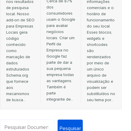
Cerca de 87%
nos resultados
informações
dos
de pesquisa
comerciais e o
consumidores
local. Nosso
horário de
usam o Google
add-on de SEO
funcionamento
para avaliar
para Empresas
do seu local.
negócios
Locais gera
Esses blocos,
locais. Criar um
código
widgets e
Perfil da
conhecido
shortcodes
Empresa no
como
são
Google faz
marcação de
renderizados
parte de dar a
dados
por meio de
sua pequena
estruturados
um único
empresa todas
Schema.org
arquivo de
as vantagens.
que fornece
visualização e
Também é
aos
podem ser
parte
mecanismos
substituídos no
integrante de…
de busca…
seu tema por…
Pesquisar