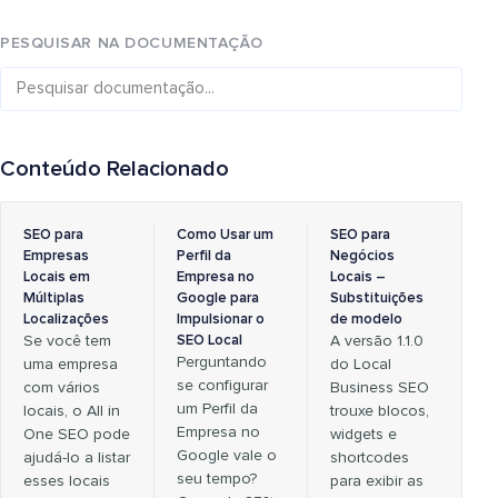
PESQUISAR NA DOCUMENTAÇÃO
Conteúdo Relacionado
SEO para
Como Usar um
SEO para
Empresas
Perfil da
Negócios
Locais em
Empresa no
Locais –
Múltiplas
Google para
Substituições
Localizações
Impulsionar o
de modelo
Se você tem
SEO Local
A versão 1.1.0
Perguntando
uma empresa
do Local
se configurar
com vários
Business SEO
um Perfil da
locais, o All in
trouxe blocos,
Empresa no
One SEO pode
widgets e
Google vale o
ajudá-lo a listar
shortcodes
seu tempo?
esses locais
para exibir as