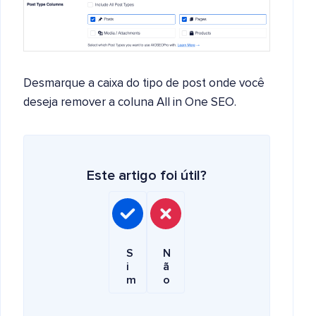
Desmarque a caixa do tipo de post onde você
deseja remover a coluna All in One SEO.
Este artigo foi útil?
S
N
i
ã
m
o