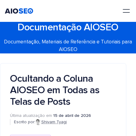
AIOSEO
O Melhor Plugin e Kit de Ferramentas de SEO para WordPress
Documentação AIOSEO
Documentação, Materiais de Referência e Tutoriais para
AIOSEO
Ocultando a Coluna
AIOSEO em Todas as
Telas de Posts
Última atualização em
15 de abril de 2026
Escrito por:
Shivam Tyagi