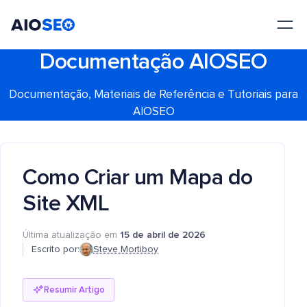
AIOSEO
O Melhor Plugin e Kit de Ferramentas de SEO para WordPress
Documentação AIOSEO
Documentação, Materiais de Referência e Tutoriais para
AIOSEO
Como Criar um Mapa do
Site XML
Última atualização em
15 de abril de 2026
Escrito por:
Steve Mortiboy
Resumir Artigo