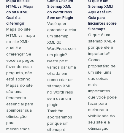
Mapa do site
Como Criar um
O que é um
HTML vs. Mapa
Sitemap XML
Sitemap XML?
do site XML:
do WordPress
Aqui está um
Qual é a
Sem um Plugin
Guia para
diferença?
Você quer
Iniciantes sobre
Mapa do site
Sitemaps
aprender a criar
O que é um
HTML vs. mapa
um sitemap
sitemap XML e
do site XML:
XML do
por que ele é
qual é a
WordPress sem
importante?
diferença? Se
um plugin?
Como
você se pegou
Neste post,
proprietário de
fazendo essa
vamos dar uma
um site, uma
pergunta, não
olhada em
das coisas
está sozinho.
como criar um
mais
Mapas do site
sitemap XML
importantes
são uma
no WordPress
que você pode
ferramenta
sem usar um
fazer para
essencial para
plugin.
melhorar a
aprimorar sua
Também
visibilidade do
otimização
abordaremos
seu site e a
para
por que um
otimização
mecanismos
sitemap é