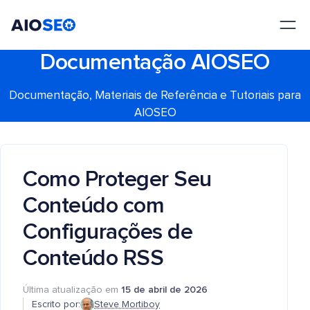
AIOSEO
O Melhor Plugin e Kit de Ferramentas de SEO para WordPress
Documentação AIOSEO
Documentação, Materiais de Referência e Tutoriais para
AIOSEO
Como Proteger Seu
Conteúdo com
Configurações de
Conteúdo RSS
Última atualização em
15 de abril de 2026
Escrito por:
Steve Mortiboy