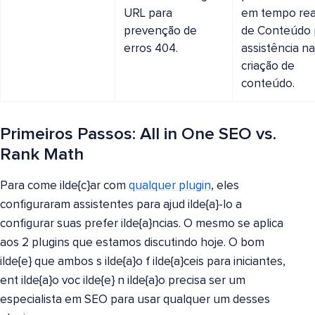
URL para
em tempo real
prevenção de
de Conteúdo 
erros 404.
assistência na
criação de
conteúdo.
Primeiros Passos: All in One SEO vs.
Rank Math
Para come ilde{c}ar com
qualquer plugin
, eles
configuraram assistentes para ajud ilde{a}-lo a
configurar suas prefer ilde{a}ncias. O mesmo se aplica
aos 2 plugins que estamos discutindo hoje. O bom
ilde{e} que ambos s ilde{a}o f ilde{a}ceis para iniciantes,
ent ilde{a}o voc ilde{e} n ilde{a}o precisa ser um
especialista em SEO para usar qualquer um desses