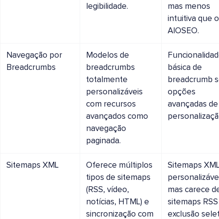
legibilidade.
mas menos
intuitiva que o
AIOSEO.
Navegação por
Modelos de
Funcionalida
Breadcrumbs
breadcrumbs
básica de
totalmente
breadcrumb 
personalizáveis
opções
com recursos
avançadas de
avançados como
personalizaçã
navegação
paginada.
Sitemaps XML
Oferece múltiplos
Sitemaps XM
tipos de sitemaps
personalizávei
(RSS, vídeo,
mas carece d
notícias, HTML) e
sitemaps RSS
sincronização com
exclusão selet