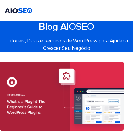
AIOSEO
O Melhor Plugin e Kit de Ferramentas de SEO para WordPress
Blog AIOSEO
Tutoriais, Dicas e Recursos de WordPress para Ajudar a
Crescer Seu Negócio