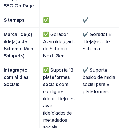
SEO On-Page
Sitemaps
✅
✔️
Marca ilde{c}
✅ Gerador
✔️ Gerador B
ilde{a}o de
Avan ilde{c}ado
ilde{a}sico de
Schema (Rich
de Schema
Schema
Snippets)
Next-Gen
Integração
✅ Suporta
13
✔️ Suporte
com Mídias
plataformas
básico de mídia
Sociais
sociais
com
social para 8
configura
plataformas
ilde{c} ilde{o}es
avan
ilde{c}adas de
metadados
sociais