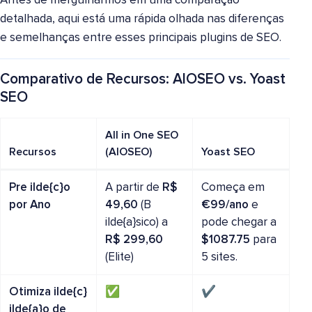
Antes de mergulharmos em uma comparação
detalhada, aqui está uma rápida olhada nas diferenças
e semelhanças entre esses principais plugins de SEO.
Comparativo de Recursos: AIOSEO vs. Yoast
SEO
All in One SEO
Recursos
(AIOSEO)
Yoast SEO
Pre ilde{c}o
A partir de
R$
Começa em
por Ano
49,60
(B
€99/ano
e
ilde{a}sico) a
pode chegar a
R$ 299,60
$1087.75
para
(Elite)
5 sites.
Otimiza ilde{c}
✅
✔️
ilde{a}o de