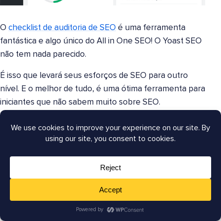
O
checklist de auditoria de SEO
é uma ferramenta
fantástica e algo único do All in One SEO! O Yoast SEO
não tem nada parecido.
É isso que levará seus esforços de SEO para outro
nível. E o melhor de tudo, é uma ótima ferramenta para
iniciantes que não sabem muito sobre SEO.
Ele permite que você analise seu site em segundos e
identifica erros críticos que podem inibir as
classificações nos mecanismos de busca. E também
lhe dá a capacidade de
analisar o SEO dos seus
concorrentes
, para que você possa descobrir quais
palavras-chave eles estão usando.
Para esclarecer, o checklist de auditoria de SEO