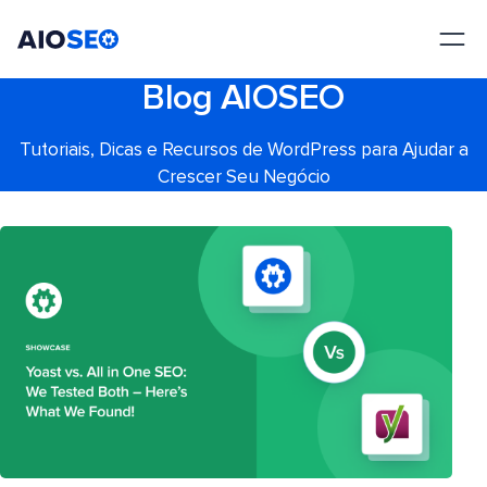
AIOSEO
O Melhor Plugin e Kit de Ferramentas de SEO para WordPress
Blog AIOSEO
Tutoriais, Dicas e Recursos de WordPress para Ajudar a
Crescer Seu Negócio