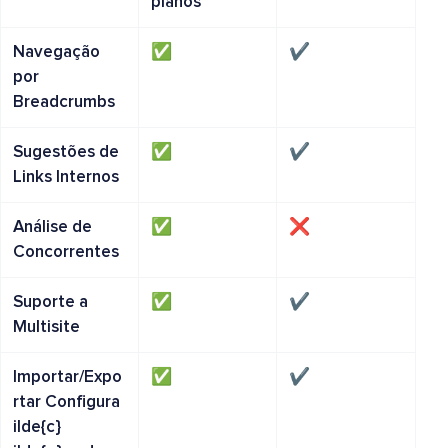
planos
Navegação
✅
✔️
por
Breadcrumbs
Sugestões de
✅
✔️
Links Internos
Análise de
✅
❌
Concorrentes
Suporte a
✅
✔️
Multisite
Importar/Expo
✅
✔️
rtar Configura
ilde{c}