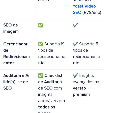
acima
separado
Yoast Video
SEO
(€79/ano)
SEO de
✅
✔️
Imagem
Gerenciador
✅ Suporta 19
✔️ Suporta 5
de
tipos de
tipos de
Redirecionam
redirecioname
redirecioname
entos
nto
nto
Auditoria e An
✅
Checklist
✔️ Insights
ilde{a}lise de
de Auditoria
avançados na
SEO
de SEO
com
versão
insights
premium
acionáveis em
todos os