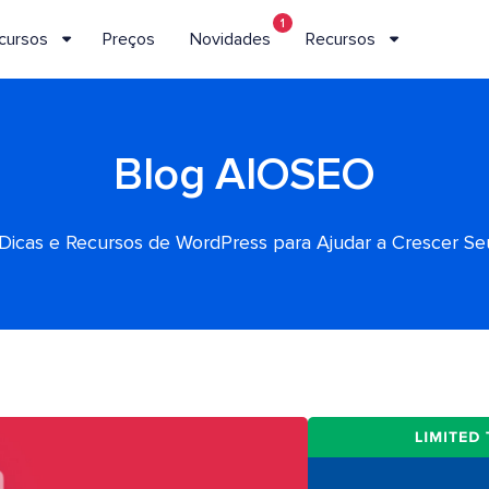
1
cursos
Preços
Novidades
Recursos
Blog AIOSEO
, Dicas e Recursos de WordPress para Ajudar a Crescer S