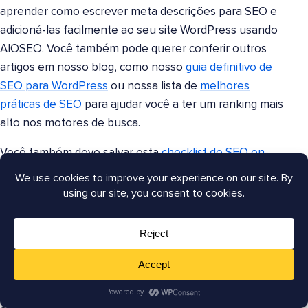
aprender como escrever meta descrições para SEO e
adicioná-las facilmente ao seu site WordPress usando
AIOSEO. Você também pode querer conferir outros
artigos em nosso blog, como nosso
guia definitivo de
SEO para WordPress
ou nossa lista de
melhores
práticas de SEO
para ajudar você a ter um ranking mais
alto nos motores de busca.
Você também deve salvar esta
checklist de SEO on-
page
para referência futura e conferir nossa lista das
melhores ferramentas de SEO on-page
. Se você está
tentando melhorar sua
estratégia de linkagem interna
,
também temos recomendações dos
melhores plugins
de linkagem interna
. Essas ferramentas ajudam você a
economizar tempo na linkagem interna
e aumentar a
descoberta de conteúdo.