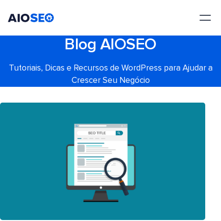
AIOSEO
O Melhor Plugin e Kit de Ferramentas de SEO para WordPress
Blog AIOSEO
Tutoriais, Dicas e Recursos de WordPress para Ajudar a
Crescer Seu Negócio