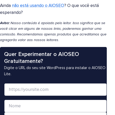
Ainda
não está usando o AIOSEO
? O que você está
esperando?
Aviso:
Nosso conteúdo é apoiado pelo leitor. Isso significa que se
você clicar em alguns de nossos links, poderemos ganhar uma
comissão. Recomendamos apenas produtos que acreditamos que
agregarão valor aos nossos leitores.
Quer Experimentar o AIOSEO
Gratuitamente?
Digite o URL do seu site WordPress para instalar o AIOSEO
Lite.
S
i
t
N
e
o
/