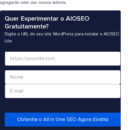
agregarão valor aos nossos leitores.
Quer Experimentar o AIOSEO
Gratuitamente?
Digite o URL do seu site WordPress para instalar o AIOSEO
Lite.
S
i
t
N
e
o
/
E
m
U
-
e
R
m
*
L
a
*
i
Obtenha o All in One SEO Agora (Grátis)
l