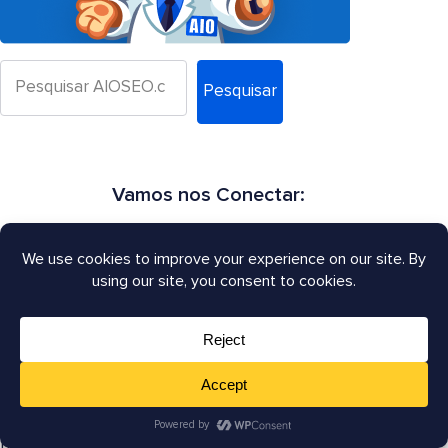
Pesquisar
Vamos nos Conectar:
SEO para Escritórios de Advocacia: Como ter um
ranking melhor no Google em 2026?
A reformulação da Pesquisa de IA do Google: o que os
proprietários de sites precisam saber
Google June 2026 Spam Update: O Que Você Precisa
Saber
Recusar Visão Geral de IA: Você Deve Aceitar a Oferta