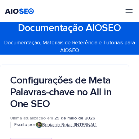
AIOSEO
O Melhor Plugin e Kit de Ferramentas de SEO para WordPress
Documentação AIOSEO
Documentação, Materiais de Referência e Tutoriais para
AIOSEO
Configurações de Meta
Palavras-chave no All in
One SEO
Última atualização em
29 de maio de 2026
Escrito por:
Benjamin Rojas (INTERNAL)