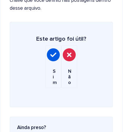
chave que você definiu nas postagens dentro
desse arquivo.
Este artigo foi útil?
S
N
i
ã
m
o
Ainda preso?