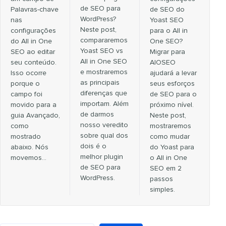
de SEO para
Palavras-chave
de SEO do
WordPress?
nas
Yoast SEO
Neste post,
configurações
para o All in
compararemos
do All in One
One SEO?
Yoast SEO vs
SEO ao editar
Migrar para
All in One SEO
seu conteúdo.
AlOSEO
e mostraremos
Isso ocorre
ajudará a levar
as principais
porque o
seus esforços
diferenças que
campo foi
de SEO para o
importam. Além
movido para a
próximo nível.
de darmos
guia Avançado,
Neste post,
nosso veredito
como
mostraremos
sobre qual dos
mostrado
como mudar
dois é o
abaixo. Nós
do Yoast para
melhor plugin
movemos…
o All in One
de SEO para
SEO em 2
WordPress.
passos
simples.