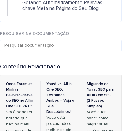
Gerando Automaticamente Palavras-
chave Meta na Página do Seu Blog
PESQUISAR NA DOCUMENTAÇÃO
Conteúdo Relacionado
Onde Foram as
Yoast vs. All in
Migrando do
Minhas
One SEO:
Yoast SEO para
Palavras-chave
Testamos
All in One SEO
de SEO no All in
Ambos – Veja o
(2 Passos
One SEO v4.0?
Que
Simples)
Você pode ter
Descobrimos!
Você quer
Você está
notado que
saber como
procurando o
não há mais
migrar suas
melhor plugin
um campo de
configurações