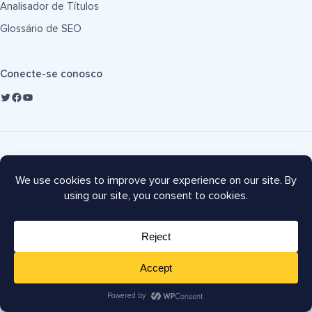
Analisador de Títulos
Glossário de SEO
Conecte-se conosco
Copyright © 2007-2026 Semper Plugins, LLC.
AIOSEO® e All in One SEO Pack® são marcas registradas da
Semper Plugins, LLC.
Termos de Serviço
Política de Privacidade
Divulgação FTC
Mapa do site
Cupom AIOSEO