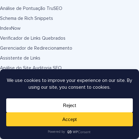
Análise de Pontuação TruSEO
Schema de Rich Snippets
IndexNow
Verificador de Links Quebrados
Gerenciador de Redirecionamento
Assistente de Links
Análise do Site Auditoria SEO
Sitemaps XML Inteligentes
Conteúdo do Rodapé RSS
Função de Gerente de SEO
Sitemap do Google Notícias
Sitemap de SEO para Vídeos
Google Search Console
Links Úteis