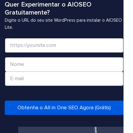
Quer Experimentar o AIOSEO
Gratuitamente?
Digite o URL do seu site WordPress para instalar o AIOSEO
Lite.
S
i
t
N
e
o
/
E
m
U
-
e
R
m
*
L
a
*
i
Obtenha o All in One SEO Agora (Grátis)
l
*