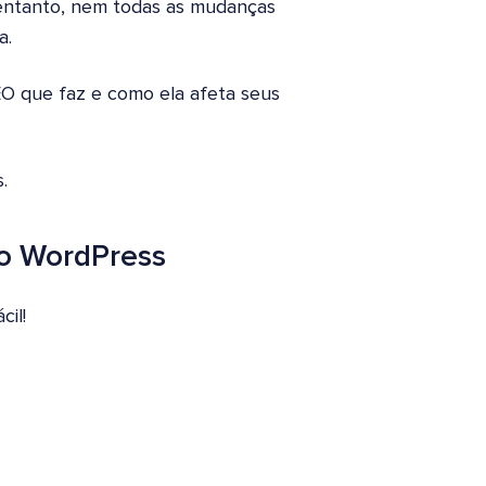
entanto, nem todas as mudanças
a.
EO que faz e como ela afeta seus
.
o WordPress
il!