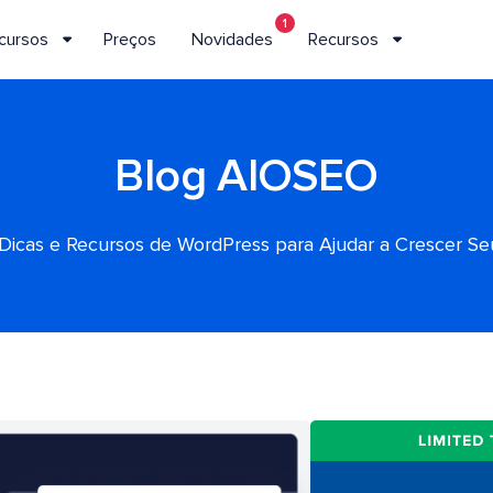
1
cursos
Preços
Novidades
Recursos
Blog AIOSEO
, Dicas e Recursos de WordPress para Ajudar a Crescer S