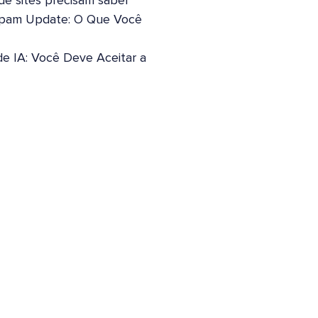
 de sites precisam saber
pam Update: O Que Você
de IA: Você Deve Aceitar a