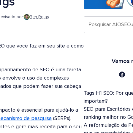
ngs
evisado por:
Ben Rojas
EO que você faz em seu site e como
Vamos n
ompanhamento de SEO é uma tarefa
es envolve o uso de complexas
ados que podem fazer sua cabeça
Tags H1 SEO: Por que
importam?
SEO para Escritórios
acto é essencial para ajudá-lo a
ranking melhor no G
mecanismo de pesquisa
(SERPs).
A reformulação da Pe
tes e gere mais receita para o seu