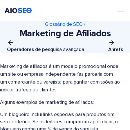
AIOSEO
O Melhor Plugin e Kit de Ferramentas de SEO para WordPress
Glossário de SEO /
Marketing de Afiliados
Operadores de pesquisa avançada
Ahrefs
Marketing de afiliados é um modelo promocional onde
um site ou empresa independente faz parceria com
um comerciante ou varejista para ganhar comissões ao
indicar tráfego ou clientes.
Alguns exemplos de marketing de afiliados:
Um blogueiro inclui links especiais para produtos em
seu conteúdo. Se os leitores comprarem após clicar, o
blogueiro ganha uma % da venda do varejista.