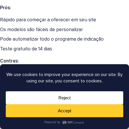
Prós:
Rápido para começar a oferecer em seu site
Os modelos são fáceis de personalizar
Pode automatizar todo o programa de indicação
Teste gratuito de 14 dias
Contras:
Preço mais alto do que alguns dos outros plugins de
afiliados que mencionamos
Faltam recursos necessários para gerenciar um
programa de afiliados mais amplo
Preço:
Premium
– US$ 59/mês + 3,5% de taxa de comissão