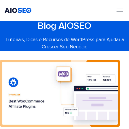
AIOSEO
O Melhor Plugin e Kit de Ferramentas de SEO para WordPress
Blog AIOSEO
Tutoriais, Dicas e Recursos de WordPress para Ajudar a
Crescer Seu Negócio