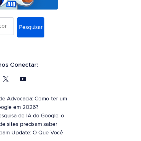
Pesquisar
os Conectar:
 de Advocacia: Como ter um
oogle em 2026?
squisa de IA do Google: o
 de sites precisam saber
pam Update: O Que Você