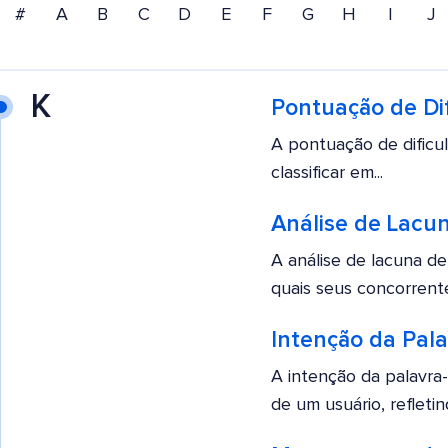
#
A
B
C
D
E
F
G
H
I
J
K
Pontuação de Di
A pontuação de dificu
classificar em...
Análise de Lacu
A análise de lacuna de
quais seus concorrentes
Intenção da Pal
A intenção da palavra-
de um usuário, refletin