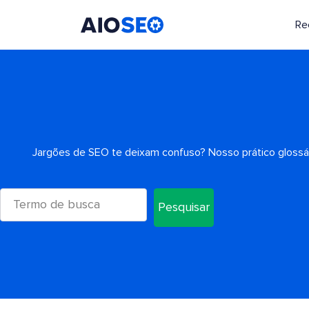
Re
AIOSEO
O Melhor Plugin e Kit de Ferramentas de SEO para WordPress
Jargões de SEO te deixam confuso? Nosso prático glossár
Pesquisar