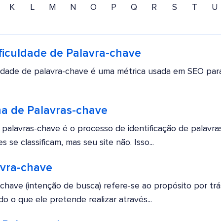
K
L
M
N
O
P
Q
R
S
T
U
ficuldade de Palavra-chave
ldade de palavra-chave é uma métrica usada em SEO para e
na de Palavras-chave
 palavras-chave é o processo de identificação de palavra
 se classificam, mas seu site não. Isso...
avra-chave
chave (intenção de busca) refere-se ao propósito por tr
do o que ele pretende realizar através...