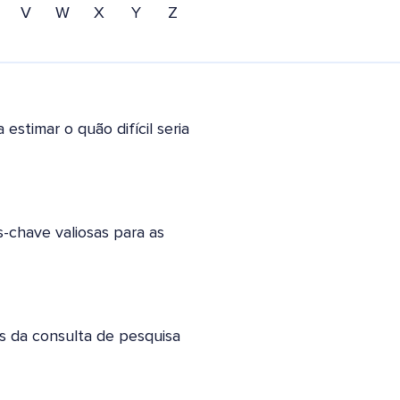
V
W
X
Y
Z
stimar o quão difícil seria
s-chave valiosas para as
ás da consulta de pesquisa