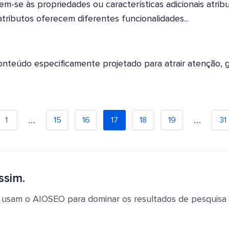
rem-se às propriedades ou características adicionais atrib
tributos oferecem diferentes funcionalidades...
conteúdo especificamente projetado para atrair atenção, g
…
…
1
15
16
17
18
19
31
ssim.
 usam o AIOSEO para dominar os resultados de pesquisa e 