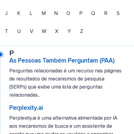
J
K
L
M
N
O
P
Q
R
S
T
U
V
W
X
Y
Z
P
As Pessoas Também Perguntam (PAA)
Perguntas relacionadas é um recurso nas páginas
de resultados de mecanismos de pesquisa
(SERPs) que exibe uma lista de perguntas
relacionadas...
Perplexity.ai
Perplexity.ai é uma alternativa alimentada por IA
aos mecanismos de busca e um assistente de