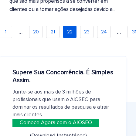
que são mais propensos a se converter em
clientes ou a tomar ações desejadas devido a...
…
…
1
20
21
22
23
24
3
Supere Sua Concorrência. É Simples
Assim.
Junte-se aos mais de 3 milhões de
profissionais que usam o AIOSEO para
dominar os resultados de pesquisa e atrair
mais clientes.
Comece Agora com o AIOSEO
(Download Instantâneo)