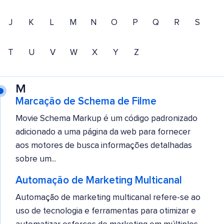
J
K
L
M
N
O
P
Q
R
S
T
U
V
W
X
Y
Z
M
Marcação de Schema de Filme
Movie Schema Markup é um código padronizado
adicionado a uma página da web para fornecer
aos motores de busca informações detalhadas
sobre um...
Automação de Marketing Multicanal
Automação de marketing multicanal refere-se ao
uso de tecnologia e ferramentas para otimizar e