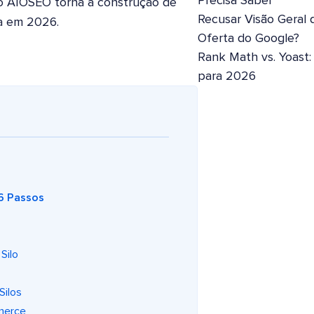
Precisa Saber
 o AIOSEO torna a construção de
Recusar Visão Geral 
sa em 2026.
Oferta do Google?
Rank Math vs. Yoast
para 2026
 6 Passos
Silo
Silos
mmerce