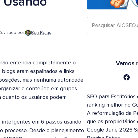
s Usando
Revisado por:
Ben Rojas
u não entendia completamente o
Vamos n
 blogs eram espalhados e links
 posições, mas nenhuma autoridade
rganizar o conteúdo em grupos
SEO para Escritórios
a quanto os usuários podem
ranking melhor no G
A reformulação da Pe
que os proprietários
s inteligentes em 6 passos usando
Google June 2026 S
a o processo. Desde o planejamento