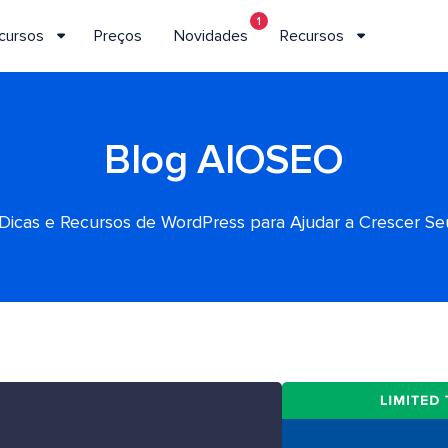
1
cursos
Preços
Novidades
Recursos
Blog AIOSEO
, Dicas e Recursos de WordPress para Ajudar a Crescer S