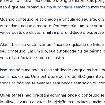
Eu vi em primeira mão como o siloing transforma as posi
isso é que ele promove uma
autoridade temática
mais for
Quando conteúdo relacionado se vincula ao seu site, o 
autoridade naquele assunto. Por exemplo, um pilar sobre
vários posts de cluster sinaliza profundidade e expertise
Além disso, se você tiver um fluxo de equidade de links in
seu conteúdo. Em um silo, sua autoridade flui da página p
versa. Isso fortalece todo o cluster.
Isso também melhora a rastreabilidade porque os bots 
caminhos claros. Uma estrutura de silo de SEO garante q
todas as páginas relevantes sem becos sem saída ou con
Os visitantes não precisam adivinhar onde o conteúdo es
intuitiva, levando a taxas de rejeição mais baixas e maior