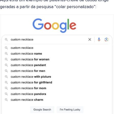
Aqui está um exemplo de palavras-chave de cauda longa
geradas a partir da pesquisa “colar personalizado”: