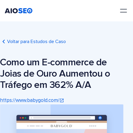
AIOSEO
O Melhor Plugin e Kit de Ferramentas de SEO para WordPress
Voltar para Estudos de Caso
Como um E-commerce de
Joias de Ouro Aumentou o
Tráfego em 362% A/A
https://www.babygold.com/