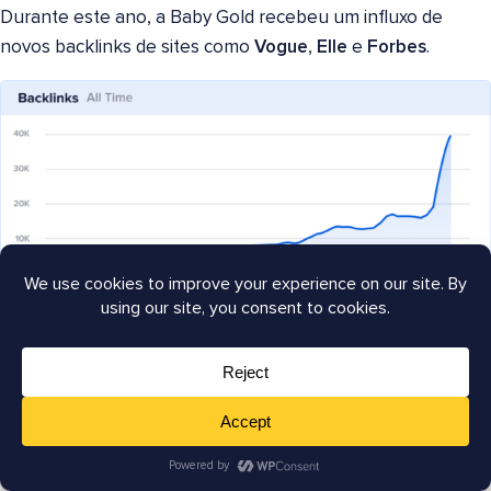
Durante este ano, a Baby Gold recebeu um influxo de
novos backlinks de sites como
Vogue
,
Elle
e
Forbes
.
A segunda metade do ano trouxe o crescimento mais
impressionante até agora.
Outubro de 2023
deu início a uma nova onda de backlinks,
aumentando-os em 11 mil em relação ao mês anterior.