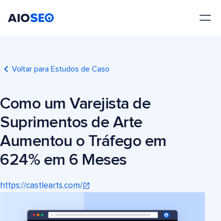
AIOSEO
O Melhor Plugin e Kit de Ferramentas de SEO para WordPress
Voltar para Estudos de Caso
Como um Varejista de
Suprimentos de Arte
Aumentou o Tráfego em
624% em 6 Meses
https://castlearts.com/