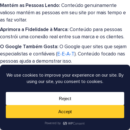
Mantém as Pessoas Lendo:
Conteúdo genuinamente
valioso mantém as pessoas em seu site por mais tempo e
as faz voltar.
Aprimora a Fidelidade à Marca:
Conteúdo para pessoas
constrói uma conexão real entre sua marca e os clientes.
O Google Também Gosta:
O Google quer sites que sejam
especialistas e confiáveis (
E-E-A-T
). Conteúdo focado nas
pessoas ajuda a demonstrar isso.
Google E-E-A-T
significa
E
xperiência,
E
specialidade,
A
utoridade e
C
onfiabilidade. É
uma estrutura que os Avaliadores de Qualidade
de Pesquisa do Google usam ao avaliar sites.
Como Criar Conteúdo Focado nas Pessoas: