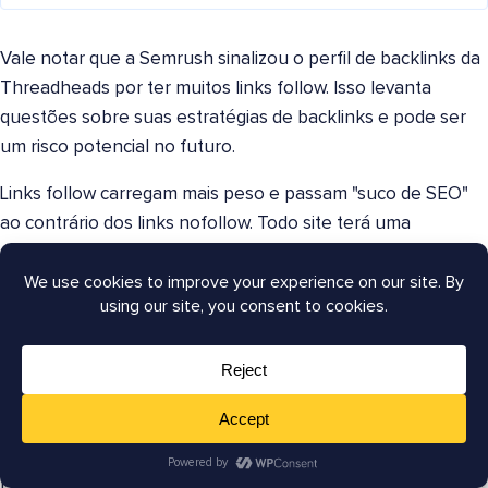
Vale notar que a Semrush sinalizou o perfil de backlinks da
Threadheads por ter muitos links follow. Isso levanta
questões sobre suas estratégias de backlinks e pode ser
um risco potencial no futuro.
Links follow carregam mais peso e passam "suco de SEO"
ao contrário dos links nofollow. Todo site terá uma
combinação natural dos dois, mas é melhor mirar em mais
links follow.
Para uma explicação completa, confira este artigo sobre
links follow vs nofollow
.
Por que isso importa:
Em geral, quanto mais backlinks uma página tem, mais