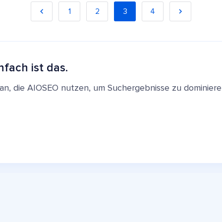
1
2
3
4
nfach ist das.
en an, die AIOSEO nutzen, um Suchergebnisse zu dominie