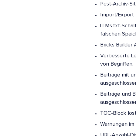
Post-Archiv-Sit
Import/Export l
LLMs.txt-Schal
falschen Speic
Bricks Builder
Verbesserte Le
von Begriffen.
Beiträge mit u
ausgeschlosse
Beiträge und B
ausgeschlosse
TOC-Block lös
Warnungen im 
URL-Anzahl-Di