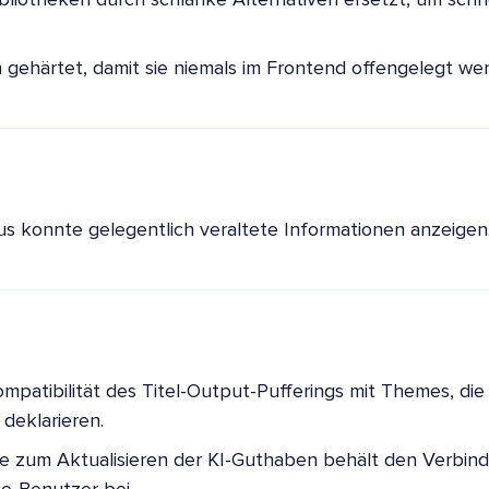
ibliotheken durch schlanke Alternativen ersetzt, um schn
 gehärtet, damit sie niemals im Frontend offengelegt w
us konnte gelegentlich veraltete Informationen anzeigen
mpatibilität des Titel-Output-Pufferings mit Themes, die 
deklarieren.
he zum Aktualisieren der KI-Guthaben behält den Verbin