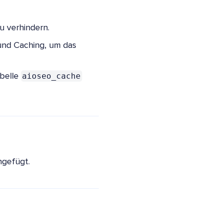
 verhindern.
und Caching, um das
aioseo_cache
abelle
ngefügt.