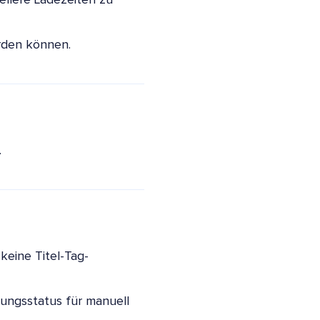
ellere Ladezeiten zu
erden können.
.
keine Titel-Tag-
dungsstatus für manuell