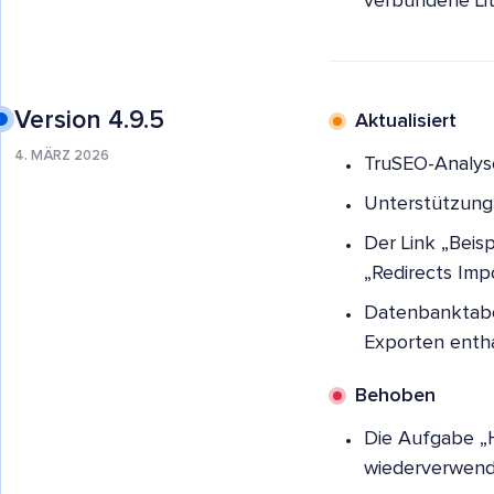
verbundene Lit
Version 4.9.5
Aktualisiert
4. MÄRZ 2026
TruSEO-Analyse
Unterstützung 
Der Link „Beis
„Redirects Imp
Datenbanktabel
Exporten entha
Behoben
Die Aufgabe „H
wiederverwende