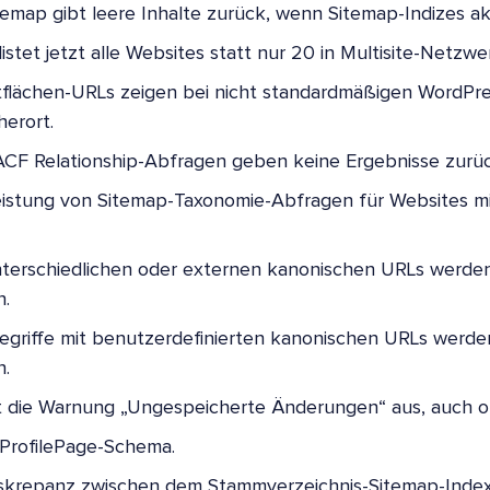
emap gibt leere Inhalte zurück, wenn Sitemap-Indizes akti
istet jetzt alle Websites statt nur 20 in Multisite-Netzwe
tflächen-URLs zeigen bei nicht standardmäßigen WordPre
herort.
 ACF Relationship-Abfragen geben keine Ergebnisse zurüc
istung von Sitemap-Taxonomie-Abfragen für Websites mi
nterschiedlichen oder externen kanonischen URLs werden
n.
egriffe mit benutzerdefinierten kanonischen URLs werd
n.
t die Warnung „Ungespeicherte Änderungen“ aus, auch 
ProfilePage-Schema.
skrepanz zwischen dem Stammverzeichnis-Sitemap-Inde