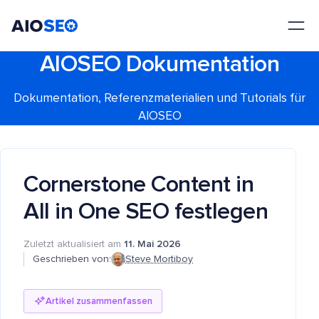
AIOSEO
Das beste WordPress SEO Plugin und Toolkit
AIOSEO Dokumentation
Dokumentation, Referenzmaterialien und Tutorials für
AIOSEO
Cornerstone Content in
All in One SEO festlegen
Zuletzt aktualisiert am
11. Mai 2026
Geschrieben von:
Steve Mortiboy
Artikel zusammenfassen