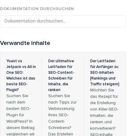
DOKUMENTATION DURCHSUCHEN
Verwandte Inhalte
Yoast vs
Der ultimative
Der Leitfaden
Jetpack vs All in
Leitfaden für
für Anfänger zu
One SEO:
SEO-Content-
SEO-Inhalten
Welches ist das
Schreiben für
[Rankings und
beste SEO-
Inhalte, die
Traffic steigern]
Plugin?
ranken
Möchten Sie
Suchen Sie
Suchen Sie
das Rezept für
nach dem
nach Tipps zur
die Erstellung
besten SEO-
Verbesserung
von Killer-SEO-
Plugin für
Ihres SEO-
Inhalten, die
WordPress? In
Content-
ranken und
diesem Beitrag
Schreibens?
konvertieren?
vergleichen wir
Das Erstellen
SEO-Inhalte