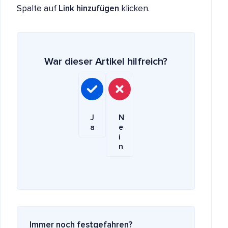
Spalte auf
Link hinzufügen
klicken.
War dieser Artikel hilfreich?
J
N
a
e
i
n
Immer noch festgefahren?