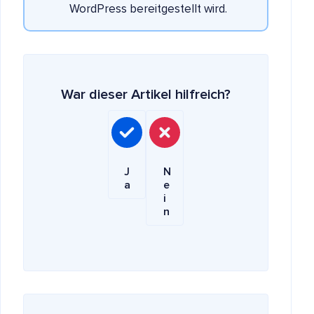
WordPress bereitgestellt wird.
War dieser Artikel hilfreich?
J
N
a
e
i
n