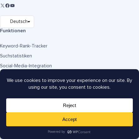
Funktionen
Keyword-Rank-Tracker
Suchstatistiken
Social-Media-Integration
Robots.txt-Editor
WooCommerce SEO
Lokales SEO
TruSEO-Score-Analyse
Rich Snippets Schema
IndexNow
Link-Prüfung bei defekten Links