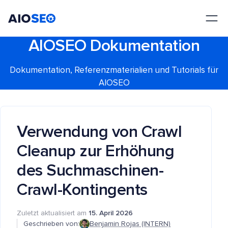
AIOSEO
Das beste WordPress SEO Plugin und Toolkit
AIOSEO Dokumentation
Dokumentation, Referenzmaterialien und Tutorials für
AIOSEO
Verwendung von Crawl
Cleanup zur Erhöhung
des Suchmaschinen-
Crawl-Kontingents
Zuletzt aktualisiert am
15. April 2026
Geschrieben von:
Benjamin Rojas (INTERN)