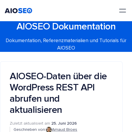
AIOSEO
Das beste WordPress SEO Plugin und Toolkit
AIOSEO Dokumentation
Dokumentation, Referenzmaterialien und Tutorials für
AIOSEO
AIOSEO-Daten über die
WordPress REST API
abrufen und
aktualisieren
Zuletzt aktualisiert am
25. Juni 2026
Geschrieben von:
Arnaud Broes