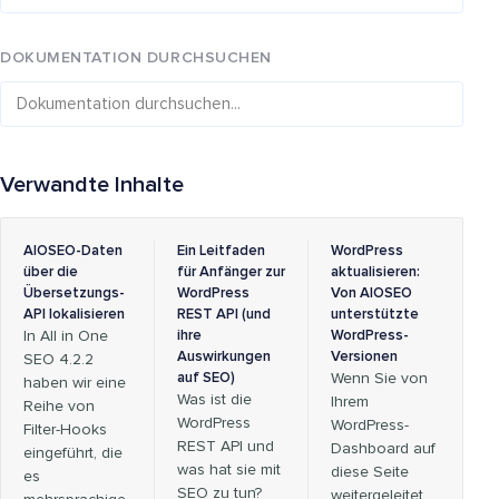
DOKUMENTATION DURCHSUCHEN
Verwandte Inhalte
AIOSEO-Daten
Ein Leitfaden
WordPress
über die
für Anfänger zur
aktualisieren:
Übersetzungs-
WordPress
Von AIOSEO
API lokalisieren
REST API (und
unterstützte
In All in One
ihre
WordPress-
Auswirkungen
Versionen
SEO 4.2.2
auf SEO)
Wenn Sie von
haben wir eine
Was ist die
Ihrem
Reihe von
WordPress
WordPress-
Filter-Hooks
REST API und
Dashboard auf
eingeführt, die
was hat sie mit
diese Seite
es
SEO zu tun?
weitergeleitet