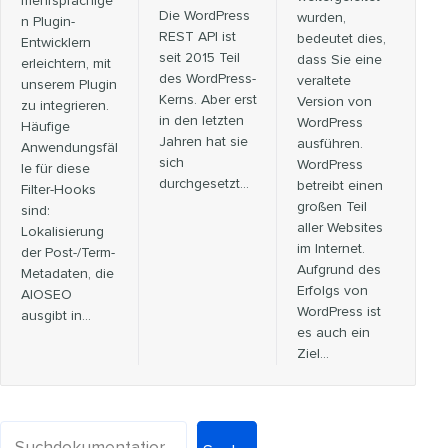
mehrsprachige
Die WordPress
wurden,
n Plugin-
REST API ist
bedeutet dies,
Entwicklern
seit 2015 Teil
dass Sie eine
erleichtern, mit
des WordPress-
veraltete
unserem Plugin
Kerns. Aber erst
Version von
zu integrieren.
in den letzten
WordPress
Häufige
Jahren hat sie
ausführen.
Anwendungsfäl
sich
WordPress
le für diese
durchgesetzt...
betreibt einen
Filter-Hooks
großen Teil
sind:
aller Websites
Lokalisierung
im Internet.
der Post-/Term-
Aufgrund des
Metadaten, die
Erfolgs von
AIOSEO
WordPress ist
ausgibt in…
es auch ein
Ziel...