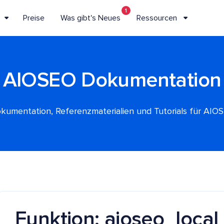
1
Preise
Was gibt's Neues
Ressourcen
AIOSEO Dokumentation
kumentation, Referenzmaterialien und Tutorials für AIO
Funktion: aioseo_local_