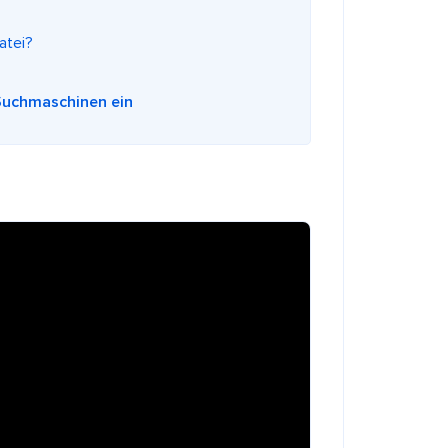
atei?
 Suchmaschinen ein