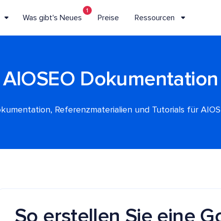
1
Was gibt's Neues
Preise
Ressourcen
AIOSEO Dokumentation
kumentation, Referenzmaterialien und Tutorials für AIO
So erstellen Sie eine 