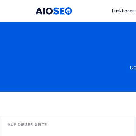
Funktionen
AIOSEO
Das beste WordPress SEO Plugin und Toolkit
Do
AUF DIESER SEITE