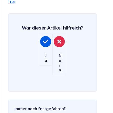
hier
.
War dieser Artikel hilfreich?
J
N
a
e
i
n
Immer noch festgefahren?