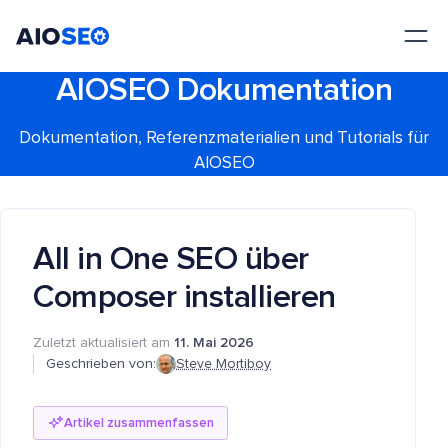
AIOSEO
Das beste WordPress SEO Plugin und Toolkit
AIOSEO Dokumentation
Dokumentation, Referenzmaterialien und Tutorials für
AIOSEO
All in One SEO über
Composer installieren
Zuletzt aktualisiert am
11. Mai 2026
Geschrieben von:
Steve Mortiboy
Artikel zusammenfassen