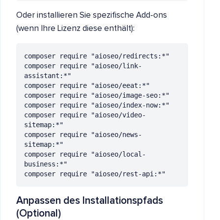
Oder installieren Sie spezifische Add-ons
(wenn Ihre Lizenz diese enthält):
composer require "aioseo/redirects:*"

composer require "aioseo/link-
assistant:*"

composer require "aioseo/eeat:*"

composer require "aioseo/image-seo:*"

composer require "aioseo/index-now:*"

composer require "aioseo/video-
sitemap:*"

composer require "aioseo/news-
sitemap:*"

composer require "aioseo/local-
business:*"

composer require "aioseo/rest-api:*"
Anpassen des Installationspfads
(Optional)