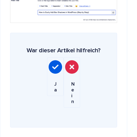
War dieser Artikel hilfreich?
J
N
a
e
i
n