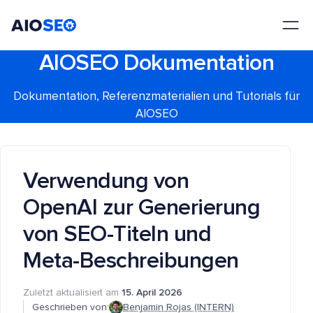
AIOSEO
Das beste WordPress SEO Plugin und Toolkit
AIOSEO Dokumentation
Dokumentation, Referenzmaterialien und Tutorials für
AIOSEO
Verwendung von
OpenAI zur Generierung
von SEO-Titeln und
Meta-Beschreibungen
Zuletzt aktualisiert am
15. April 2026
Geschrieben von:
Benjamin Rojas (INTERN)