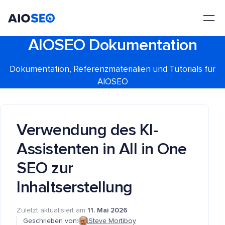
AIOSEO
Das beste WordPress SEO Plugin und Toolkit
AIOSEO Dokumentation
Dokumentation, Referenzmaterialien und Tutorials für
AIOSEO
Verwendung des KI-
Assistenten in All in One
SEO zur
Inhaltserstellung
Zuletzt aktualisiert am
11. Mai 2026
Geschrieben von:
Steve Mortiboy