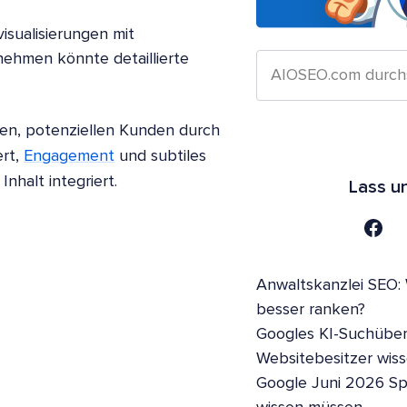
sualisierungen mit
ehmen könnte detaillierte
en, potenziellen Kunden durch
ert,
Engagement
und subtiles
nhalt integriert.
Lass u
Anwaltskanzlei SEO:
besser ranken?
Googles KI-Suchüber
Websitebesitzer wis
Google Juni 2026 S