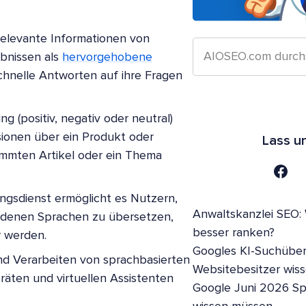
relevante Informationen von
ebnissen als
hervorgehobene
schnelle Antworten auf ihre Fragen
 (positiv, negativ oder neutral)
sionen über ein Produkt oder
Lass u
immten Artikel oder ein Thema
ngsdienst ermöglicht es Nutzern,
Anwaltskanzlei SEO:
denen Sprachen zu übersetzen,
besser ranken?
r werden.
Googles KI-Suchüber
und Verarbeiten von sprachbasierten
Websitebesitzer wis
äten und virtuellen Assistenten
Google Juni 2026 S