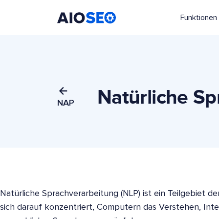
Funktionen
AIOSEO
Das beste WordPress SEO Plugin und Toolkit
Natürliche Sp
NAP
Natürliche Sprachverarbeitung (NLP) ist ein Teilgebiet der
sich darauf konzentriert, Computern das Verstehen, Int