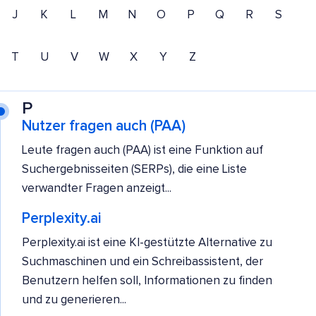
J
K
L
M
N
O
P
Q
R
S
T
U
V
W
X
Y
Z
P
Nutzer fragen auch (PAA)
Leute fragen auch (PAA) ist eine Funktion auf
Suchergebnisseiten (SERPs), die eine Liste
verwandter Fragen anzeigt...
Perplexity.ai
Perplexity.ai ist eine KI-gestützte Alternative zu
Suchmaschinen und ein Schreibassistent, der
Benutzern helfen soll, Informationen zu finden
und zu generieren...