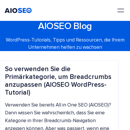
AIOSEO
Das beste WordPress SEO Plugin und Toolkit
AIOSEO Blog
WordPress-Tutorials, Tipps und Ressourcen, die Ihrem
Unternehmen helfen zu wachsen
So verwenden Sie die
Primärkategorie, um Breadcrumbs
anzupassen (AIOSEO WordPress-
Tutorial)
Verwenden Sie bereits All in One SEO (AIOSEO)?
Dann wissen Sie wahrscheinlich, dass Sie eine
Kategorie in Ihrer Breadcrumb-Navigation
anzeigen können. Aber was passiert, wenn eine