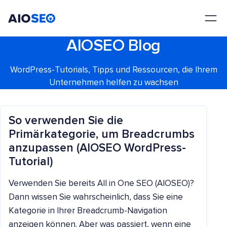
AIOSEO
Das beste WordPress SEO Plugin und Toolkit
AIOSEO Blog
WordPress-Tutorials, Tipps und Ressourcen, die Ihrem
Unternehmen helfen zu wachsen
So verwenden Sie die
Primärkategorie, um Breadcrumbs
anzupassen (AIOSEO WordPress-
Tutorial)
Verwenden Sie bereits All in One SEO (AIOSEO)?
Dann wissen Sie wahrscheinlich, dass Sie eine
Kategorie in Ihrer Breadcrumb-Navigation
anzeigen können. Aber was passiert, wenn eine