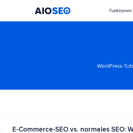
Funktionen
AIOSEO
Das beste WordPress SEO Plugin und Toolkit
WordPress-Tuto
E-Commerce-SEO vs. normales SEO: Wa