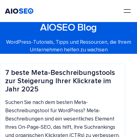
AIOSEO
Das beste WordPress SEO Plugin und Toolkit
AIOSEO Blog
WordPress-Tutorials, Tipps und Ressourcen, die Ihrem
Unternehmen helfen zu wachsen
7 beste Meta-Beschreibungstools
zur Steigerung Ihrer Klickrate im
Jahr 2025
Suchen Sie nach dem besten Meta-
Beschreibungstool für WordPress? Meta-
Beschreibungen sind ein wesentliches Element
Ihres On-Page-SEO, das hilft, Ihre Suchrankings
und organischen Klickraten (CTRs) zu verbessern.