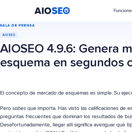
Funcione
AIOSEO
El mejor plugin y kit de herramientas SEO para WordPress
SALA DE PRENSA
AIOSEO
AIOSEO 4.9.6: Genera 
esquema en segundos c
El concepto de marcado de esquemas es simple. Su ejecu
Pero
sabes
que importa. Has visto las calificaciones de es
preguntas frecuentes que dominan los resultados de búsq
Desafortunadamente, llegar allí significa averiguar qué 