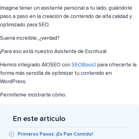
Imagina tener un asistente personal a tu lado, guiándote
paso a paso en la creación de contenido de alta calidad y
optimizado para SEO.
Suena increíble, ¿verdad?
¡Para eso está nuestro Asistente de Escritura!
Hemos integrado AIOSEO con
SEOBoost
para ofrecerte la
forma más sencilla de optimizar tu contenido en
WordPress.
Permíteme mostrarte cómo.
En este artículo
Primeros Pasos: ¡Es Pan Comido!