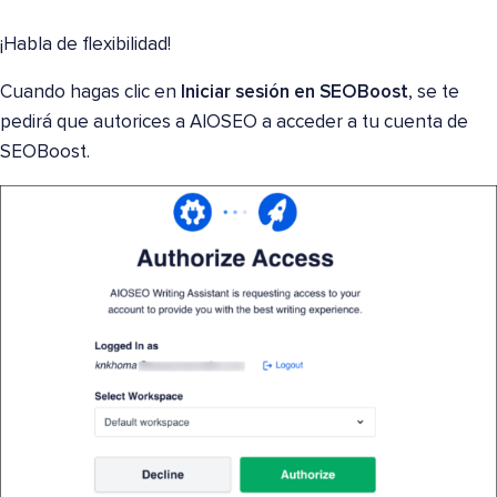
¡Habla de flexibilidad!
Cuando hagas clic en
Iniciar sesión en SEOBoost
, se te
pedirá que autorices a AIOSEO a acceder a tu cuenta de
SEOBoost.