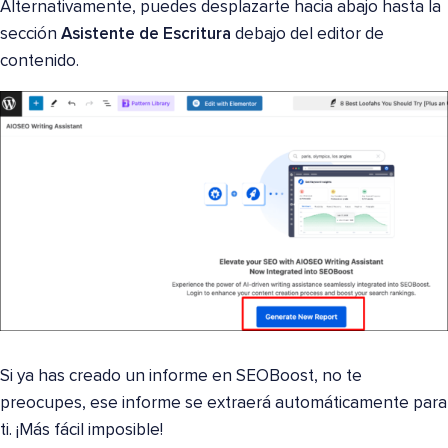
Alternativamente, puedes desplazarte hacia abajo hasta la
sección
Asistente de Escritura
debajo del editor de
contenido.
Si ya has creado un informe en SEOBoost, no te
preocupes, ese informe se extraerá automáticamente para
ti. ¡Más fácil imposible!