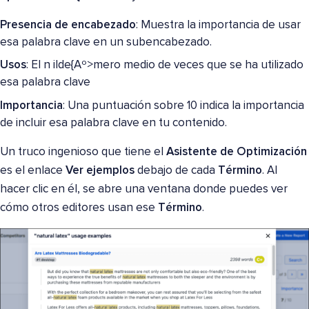
Presencia de encabezado
: Muestra la importancia de usar
esa palabra clave en un subencabezado.
Usos
: El n ilde{Aº>mero medio de veces que se ha utilizado
esa palabra clave
Importancia
: Una puntuación sobre 10 indica la importancia
de incluir esa palabra clave en tu contenido.
Un truco ingenioso que tiene el
Asistente de Optimización
es el enlace
Ver ejemplos
debajo de cada
Término
. Al
hacer clic en él, se abre una ventana donde puedes ver
cómo otros editores usan ese
Término
.