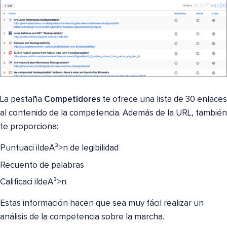
La pestaña
Competidores
te ofrece una lista de 30 enlaces
al contenido de la competencia. Además de la URL, también
te proporciona:
Puntuaci ildeA³>n de legibilidad
Recuento de palabras
Calificaci ildeA³>n
Estas información hacen que sea muy fácil realizar un
análisis de la competencia sobre la marcha.