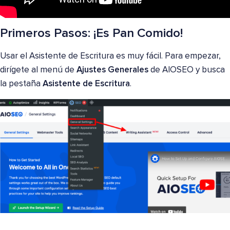
Primeros Pasos: ¡Es Pan Comido!
Usar el Asistente de Escritura es muy fácil. Para empezar,
dirígete al menú de
Ajustes Generales
de AIOSEO y busca
la pestaña
Asistente de Escritura
.