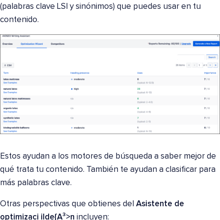
(palabras clave LSI y sinónimos) que puedes usar en tu
contenido.
Estos ayudan a los motores de búsqueda a saber mejor de
qué trata tu contenido. También te ayudan a clasificar para
más palabras clave.
Otras perspectivas que obtienes del
Asistente de
optimizaci ilde{A³>n
incluyen: