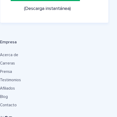
(Descarga instantánea)
Empresa
Acerca de
Carreras
Prensa
Testimonios
Afiliados
Blog
Contacto