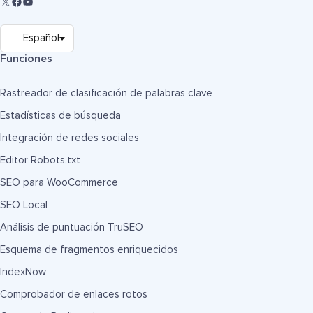
Funciones
Rastreador de clasificación de palabras clave
Estadísticas de búsqueda
Integración de redes sociales
Editor Robots.txt
SEO para WooCommerce
SEO Local
Análisis de puntuación TruSEO
Esquema de fragmentos enriquecidos
IndexNow
Comprobador de enlaces rotos