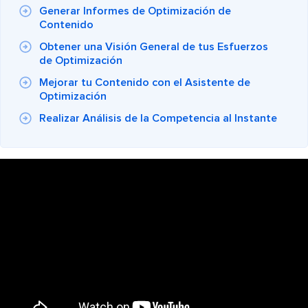
Generar Informes de Optimización de
Contenido
Obtener una Visión General de tus Esfuerzos
de Optimización
Mejorar tu Contenido con el Asistente de
Optimización
Realizar Análisis de la Competencia al Instante