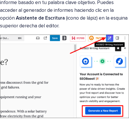
informe basado en tu palabra clave objetivo. Puedes
acceder al generador de informes haciendo clic en la
opción
Asistente de Escritura
(icono de lápiz) en la esquina
superior derecha del editor.