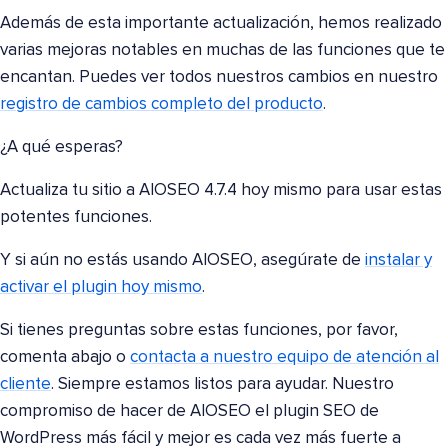
Además de esta importante actualización, hemos realizado
varias mejoras notables en muchas de las funciones que te
encantan. Puedes ver todos nuestros cambios en nuestro
registro de cambios completo del producto
.
¿A qué esperas?
Actualiza tu sitio a AIOSEO 4.7.4 hoy mismo para usar estas
potentes funciones.
Y si aún no estás usando AIOSEO, asegúrate de
instalar y
activar el plugin hoy mismo
.
Si tienes preguntas sobre estas funciones, por favor,
comenta abajo o
contacta a nuestro equipo de atención al
cliente
. Siempre estamos listos para ayudar. Nuestro
compromiso de hacer de AIOSEO el plugin SEO de
WordPress más fácil y mejor es cada vez más fuerte a