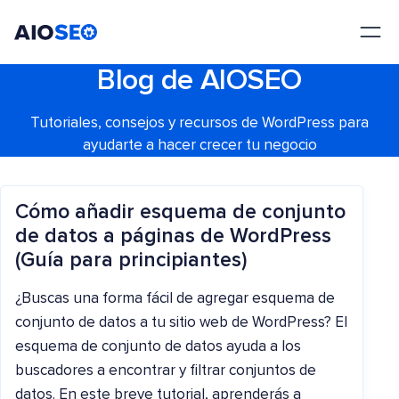
AIOSEO
El mejor plugin y kit de herramientas SEO para WordPress
Blog de AIOSEO
Tutoriales, consejos y recursos de WordPress para
ayudarte a hacer crecer tu negocio
Cómo añadir esquema de conjunto
de datos a páginas de WordPress
(Guía para principiantes)
¿Buscas una forma fácil de agregar esquema de
conjunto de datos a tu sitio web de WordPress? El
esquema de conjunto de datos ayuda a los
buscadores a encontrar y filtrar conjuntos de
datos. En este breve tutorial, aprenderás a