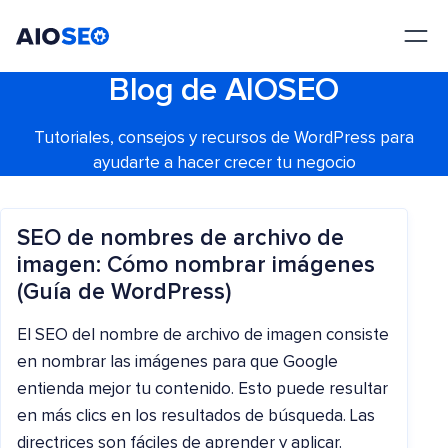
AIOSEO
El mejor plugin y kit de herramientas SEO para WordPress
Blog de AIOSEO
Tutoriales, consejos y recursos de WordPress para
ayudarte a hacer crecer tu negocio
SEO de nombres de archivo de
imagen: Cómo nombrar imágenes
(Guía de WordPress)
El SEO del nombre de archivo de imagen consiste
en nombrar las imágenes para que Google
entienda mejor tu contenido. Esto puede resultar
en más clics en los resultados de búsqueda. Las
directrices son fáciles de aprender y aplicar.